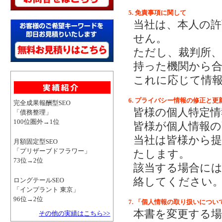
5. 免責事項に関して
当社は、本人の
せん。
ただし、裁判所
持った機関から
これに応じて情
6. プライバシー情報の修正と更
完全成果報酬型SEO
皆様の個人特定情
「債務整理」
100位圏外→1位
皆様が個人情報
当社は皆様から
月額固定型SEO
「プリザーブドフラワー」
たします。
73位→2位
該当する場合には、お
絡してください
ロングテールSEO
「インプラント 東京」
96位→2位
7. 「個人情報の取り扱いにつ
本書を変更する
その他の実績はこちら>>