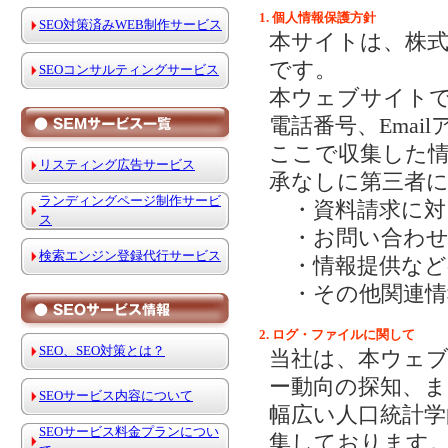
1. 個人情報保護方針
SEO対策済みWEB制作サービス
本サイトは、株
です。
SEOコンサルティングサービス
本ウェブサイト
電話番号、Ema
ここで収集した
リスティング広告サービス
承なしに第三者
ランディングページ制作サービ
・資料請求に対
ス
・お問い合わせ
検索エンジン登録代行サービス
・情報提供など
・その他関連情
2. ログ・ファイルに関して
SEO、SEO対策とは？
当社は、本ウェ
ー動向の探知、
SEOサービス内容について
幅広い人口統計
SEOサービス料金プランについ
集しております