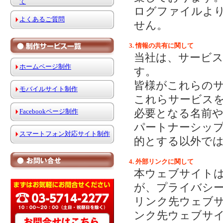
て
ログファイルよ
よくあるご質問
せん。
3. 情報の共有に関して
当社は、サービ
ホームページ制作
す。
皆様がこれらの
モバイルサイト制作
これらサービス
必要となる名前
Facebookページ制作
パートナーシッ
スマートフォン対応サイト制作
的とする以外で
4. 外部リンクに関して
本ウェブサイト
が、プライバシ
リンク先ウェブ
ンク先ウェブサ