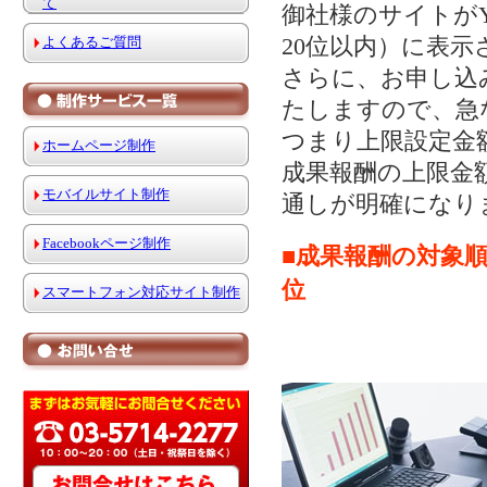
て
御社様のサイトがYa
20位以内）に表
よくあるご質問
さらに、お申し込
たしますので、急
つまり上限設定金
ホームページ制作
成果報酬の上限金
モバイルサイト制作
通しが明確になり
Facebookページ制作
■成果報酬の対象
位
スマートフォン対応サイト制作