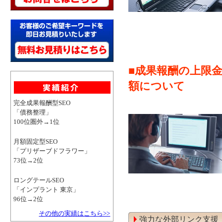
■成果報酬の上限
額について
完全成果報酬型SEO
「債務整理」
100位圏外→1位
月額固定型SEO
「プリザーブドフラワー」
73位→2位
ロングテールSEO
「インプラント 東京」
96位→2位
その他の実績はこちら>>
強力な外部リンク支援