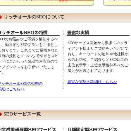
リッチオールのSEOについて
SEOのお悩みやご不満を解決するべ
SEOサービス開始から数多くのクラ
く、効果的なSEOプランをご用意し
イアント様よりご契約をいただいて
ております。これまでに蓄積された
おり、キーワードの追加や他社様か
独自の技術とノウハウで結果とスピ
らのお切替、ご紹介などSEO効果の
ードにこだわったSEOでお客様のウ
上位表示率・上位表示維持率へのご
ェブビジネスをお手伝いいたしま
満足が反映されております。
す。
豊富な実績の詳細はこちら>>
リッチオールSEOの特徴の
詳細はこちら>>
SEOサービス一覧