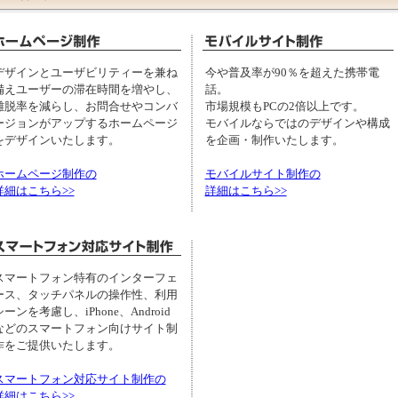
デザインとユーザビリティーを兼ね
今や普及率が90％を超えた携帯電
備えユーザーの滞在時間を増やし、
話。
離脱率を減らし、お問合せやコンバ
市場規模もPCの2倍以上です。
ージョンがアップするホームページ
モバイルならではのデザインや構成
をデザインいたします。
を企画・制作いたします。
ホームページ制作の
モバイルサイト制作の
詳細はこちら>>
詳細はこちら>>
スマートフォン特有のインターフェ
ース、タッチパネルの操作性、利用
シーンを考慮し、iPhone、Android
などのスマートフォン向けサイト制
作をご提供いたします。
スマートフォン対応サイト制作の
詳細はこちら>>