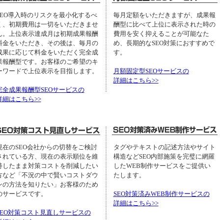
SEO導入時のリスクを最小化するべ
毎月定額をいただきますが、成果報
く、初期費用は一切をいただきませ
酬型に比べて上位に表示された時の
ん。上位表示達成月は初期成果報酬
費用を安く抑えることが可能なた
料金をいただき、その後は、毎月の
め、長期的なSEO対策におすすめで
成果に応じて料金をいただく完全成
す。
果報酬型です。お客様のご希望のキ
ーワードで上位表示を目指します。
月額固定型SEOサービスの
詳細はこちら>>
完全成果報酬型SEOサービスの
詳細はこちら>>
現在のSEO会社からの切替をご検討
タグやテキストの記述方法やサイト
されている方、現在の表示順位を維
構造などSEO内部施策を完璧に網羅
持したまま対策コストを削減したい
したWEB制作サービスをご提供い
方など「不況の中で賢いコストダウ
たします。
ンの方法を知りたい」お客様のため
のサービスです。
SEO対策済みWEB制作サービスの
詳細はこちら>>
SEO対策コスト見直しサービスの